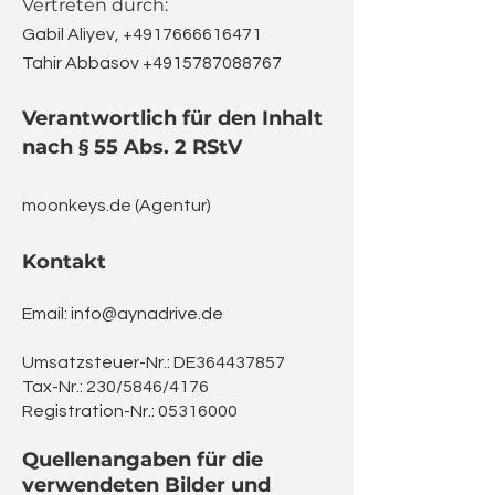
Vertret
en durch:
Gabil Aliyev,
+4917666616471
Tahir Abbasov
+4915787088767
Verantwortlich für den Inhalt
nach § 55 Abs. 2 RStV
moonkeys.de
(Agentur
)
Kontakt
Email:
info@aynadrive.de
Umsatzsteuer-Nr.: DE364437857
Tax-Nr.: 230/5846/4176
Registration-Nr.:
05316000
Quellenangaben für die
verwendeten Bilder und