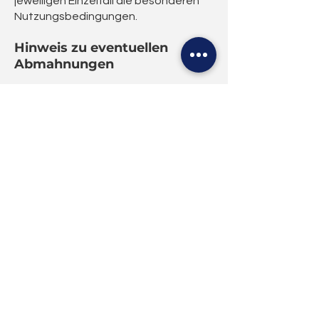
jeweiligen Einzelfall die besonderen
Nutzungsbedingungen.
Hinweis zu eventuellen
Abmahnungen
Sollten Sie beabsichtigen, uns eine
Abmahnung zukom
men zu lassen,
werden Sie zur Vermeidung unnötiger
Rechtsstreitigkeiten und -Kosten
gebeten, uns zunächst im Vorfeld zu
kontaktieren. Die Kostennote einer
anwaltlichen Abmahnung ohne
vorhergehende Kontaktaufnahme
mit dem Betreiber wird im Sinne der
Schadensminderungspflicht als
unbegründet zurückgewiesen. Die uns
damit entstehenden Kosten werden
in Rechnung gestellt.
EU-Streitschlichtung